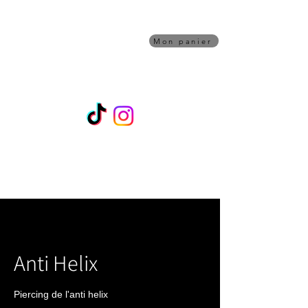
Piqûre de rappel
TATOUAGE
Mon panier
Shop/Artistes
RDV
Bon Cadeau
Maquillage Permanent
Une question Piercing ? Contactez Alex sur
Whatsapps 07 45 02 70 32
Anti Helix
Piercing de l'anti helix