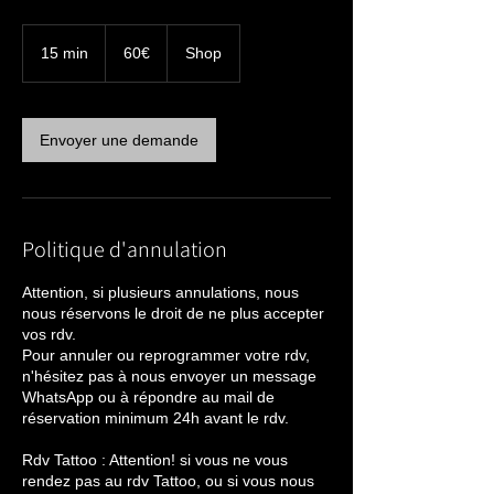
60€
15 min
1
60€
Shop
5
m
i
n
Envoyer une demande
Politique d'annulation
Attention, si plusieurs annulations, nous
nous réservons le droit de ne plus accepter
vos rdv.
Pour annuler ou reprogrammer votre rdv,
n'hésitez pas à nous envoyer un message
WhatsApp ou à répondre au mail de
réservation minimum 24h avant le rdv.
Rdv Tattoo : Attention! si vous ne vous
rendez pas au rdv Tattoo, ou si vous nous