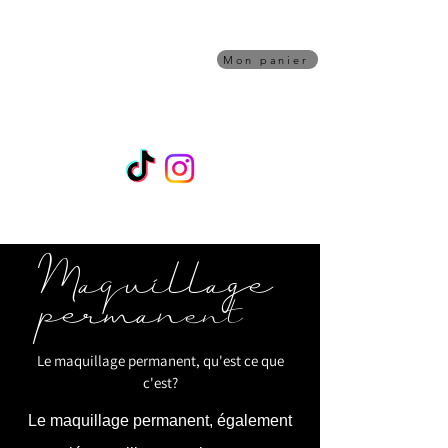
Piqûre de rappel
TATOUAGE
Mon panier
Shop/Artistes
RDV
Bon Cadeau
Maquillage Permanent
Une question Piercing ? Contactez Alex sur
Whatsapps 07 45 02 70 32
Maquillage
perman
ent
Le maquillage permanent, qu'est ce que
c'est?
Le maquillage permanent, également