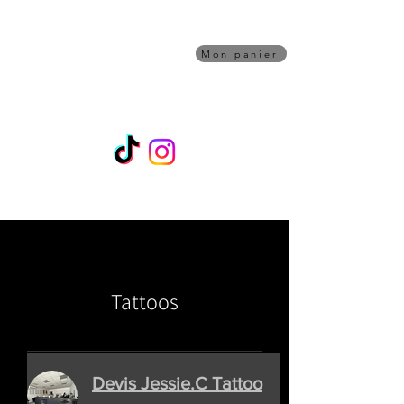
Piqûre de rappel
TATOUAGE
Mon panier
Shop/Artistes
RDV
Bon Cadeau
Maquillage Permanent
Une question Piercing ? Contactez Alex sur
Whatsapps 07 45 02 70 32
Tattoos
Devis Jessie.C Tattoo