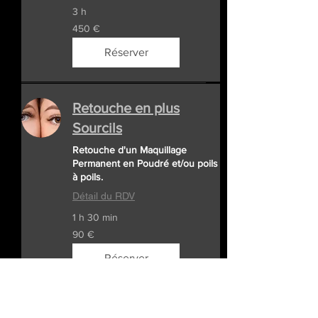
3 h
450
450 €
euros
Réserver
Retouche en plus
Sourcils
Retouche d'un Maquillage
Permanent en Poudré et/ou poils
à poils.
Détail du RDV
1 h 30 min
90
90 €
euros
Réserver
Retouche un an