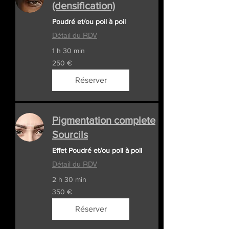
(densification)
Poudré et/ou poil à poil
Détail du RDV
1 h 30 min
250
250 €
euros
Réserver
Pigmentation complete
Sourcils
Effet Poudré et/ou poil à poil
Détail du RDV
2 h 30 min
350
350 €
euros
Réserver