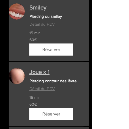
Smiley
Piercing du smiley
Détail du RDV
15 min
60€
60€
Réserver
Joue x 1
Piercing contour des lèvre
Détail du RDV
15 min
60€
60€
Réserver