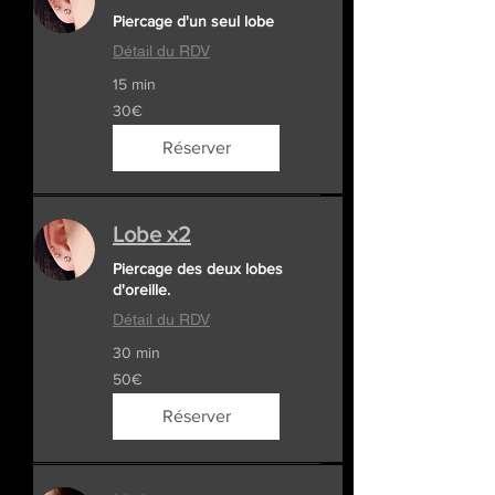
Piercage d'un seul lobe
Détail du RDV
15 min
30€
30€
Réserver
Lobe x2
Piercage des deux lobes
d'oreille.
Détail du RDV
30 min
50€
50€
Réserver