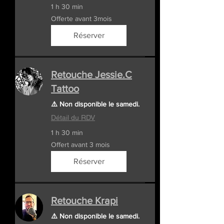
1 h 30 min
Offerte
Offerte avant 3mois
avant
3mois
Réserver
Retouche Jessie.C
Tattoo
⚠️ Non disponible le samedi.
Détail du RDV
1 h 30 min
Offert
Offert avant 3 mois
avant
3
mois
Réserver
Retouche Krapi
⚠️ Non disponible le samedi.