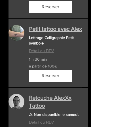
de
100€
Réserver
Petit tattoo avec Alex
Lettrage Calligraphie Petit
symbole
Détail du RDV
1 h 30 min
à
à partir de 100€
partir
de
100€
Réserver
Retouche AlexXx
Tattoo
⚠️ Non disponible le samedi.
Détail du RDV