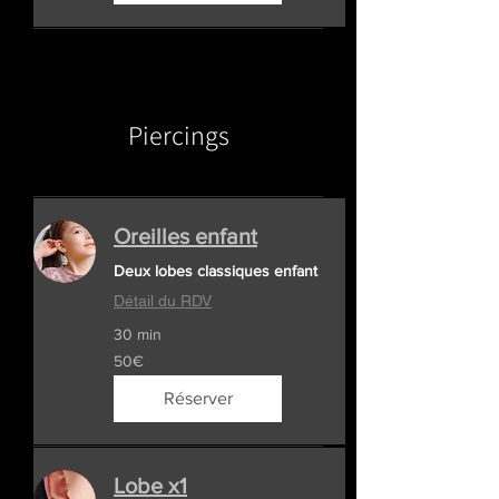
Piercings
Oreilles enfant
Deux lobes classiques enfant
Détail du RDV
30 min
50€
50€
Réserver
Lobe x1