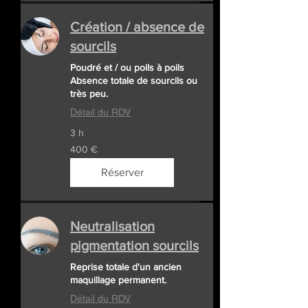
Création / absence de
sourcils
Poudré et / ou poils à poils
Absence totale de sourcils ou
très peu.
Détail du RDV
3 h
400
400 €
euros
Réserver
Neutralisation
pigmentation sourcils
Reprise totale d'un ancien
maquillage permanent.
Détail du RDV