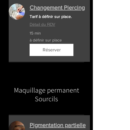
Changement Piercing
Tarif à définir sur place.
Détail du RDV
15 min
à
à définir sur place
définir
sur
place
Réserver
Maquillage permanent
Sourcils
Pigmentation partielle