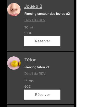
Joue x 2
Piercing contour des levres x2
Détail du RDV
30 min
100€
100€
Réserver
Téton
Piercing téton x1
Détail du RDV
15 min
60€
60€
Réserver