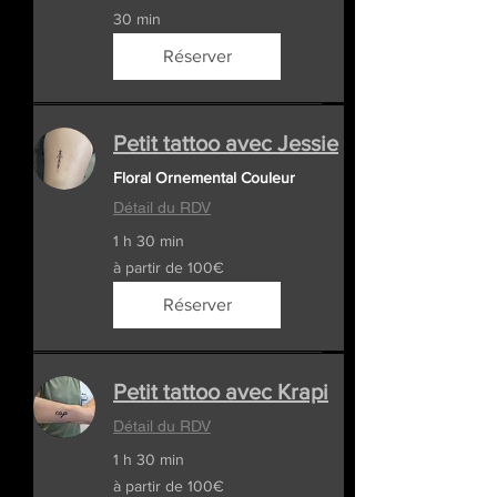
30 min
Réserver
Petit tattoo avec Jessie
Floral Ornemental Couleur
Détail du RDV
1 h 30 min
à
à partir de 100€
partir
de
100€
Réserver
Petit tattoo avec Krapi
Détail du RDV
1 h 30 min
à
à partir de 100€
partir