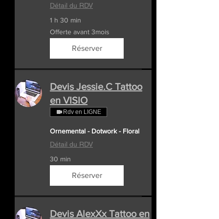
Détail du RDV
1 h 30 min
Offerte
Offerte avant 3mois
avant
3mois
Réserver
Devis Jessie.C Tattoo
en VISIO
Rdv en LIGNE
Ornemental - Dotwork - Floral
Détail du RDV
30 min
Réserver
Devis AlexXx Tattoo en