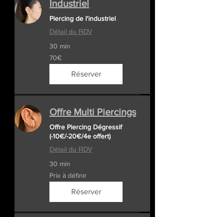
Industriel
Piercing de l'industriel
Détail du RDV
30 min
70€
70€
Réserver
Offre Multi Piercings
Offre Piercing Dégressif
(-10€/-20€/4e offert)
Détail du RDV
30 min
Prix
Prix à définir
à
définir
Réserver