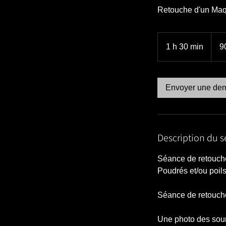
Retouche d'un Maqu
90
euros
1 h 30 min
1
9
3
0
m
Envoyer une de
i
n
Description du s
Séance de retouche
Poudrés et/ou poils
Séance de retouche
Une photo des sourc