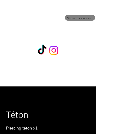
Piqûre de rappel
TATOUAGE
Mon panier
Shop/Artistes
RDV
Bon Cadeau
Maquillage Permanent
Une question Piercing ? Contactez Alex sur
Whatsapps 07 45 02 70 32
Téton
Piercing téton x1