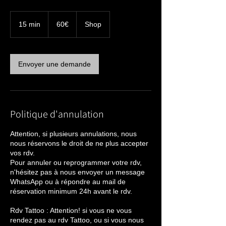
60€
15 min
1
60€
Shop
5
m
i
n
Envoyer une demande
Politique d'annulation
Attention, si plusieurs annulations, nous
nous réservons le droit de ne plus accepter
vos rdv.
Pour annuler ou reprogrammer votre rdv,
n'hésitez pas à nous envoyer un message
WhatsApp ou à répondre au mail de
réservation minimum 24h avant le rdv.
Rdv Tattoo : Attention! si vous ne vous
rendez pas au rdv Tattoo, ou si vous nous